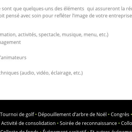
 ne sont que quelques-uns des éléments qui assureront la r
oit pensé avec soin pour refléter l’image de votre entreprise 
ation, activités, spectacle, musique, menu, etc.)
nagement
d’animateurs
niques (audio, vidéo, éclairage, etc.)
Tournoi de golf
•
Dépouillement d’arbre de Noël
•
Congrès
Activité de consolidation
•
Soirée de reconnaissance
•
Coll