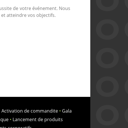
éussite de votre événement. Nous
et atteindre vos objectifs.
•
Activation de commandite
•
Gala
oque
•
Lancement de produits