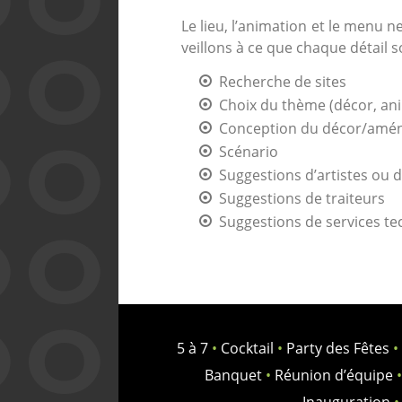
Le lieu, l’animation et le menu
veillons à ce que chaque détail s
Recherche de sites
Choix du thème (décor, anim
Conception du décor/amé
Scénario
Suggestions d’artistes ou 
Suggestions de traiteurs
Suggestions de services tech
5 à 7
•
Cocktail
•
Party des Fêtes
•
Banquet
•
Réunion d’équipe
•